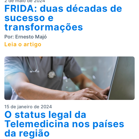
2 de maio de 2024
FRIDA: duas décadas de
sucesso e
transformações
Por:
Ernesto Majó
Leia o artigo
15 de janeiro de 2024
O status legal da
Telemedicina nos países
da região