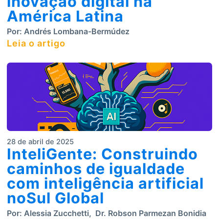
inovação digital na
América Latina
Por:
Andrés Lombana-Bermúdez
Leia o artigo
28 de abril de 2025
InteliGente: Construindo
caminhos de igualdade
com inteligência artificial
noSul Global
Por:
Alessia Zucchetti
,
Dr. Robson Parmezan Bonidia