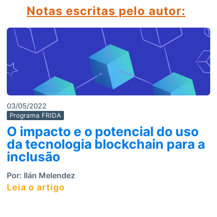
Notas escritas pelo autor
:
03/05/2022
Programa FRIDA
O impacto e o potencial do uso
da tecnologia blockchain para a
inclusão
Por:
Ilán Melendez
Leia o artigo