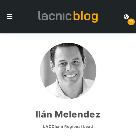
PT
Ilán Melendez
LACChain Regional Lead