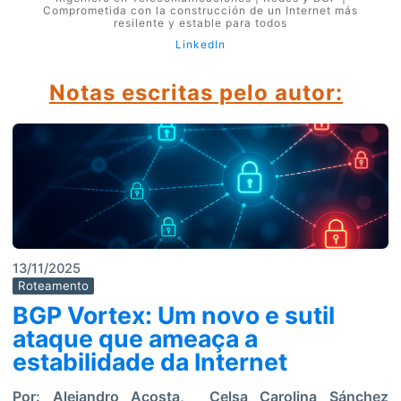
Comprometida con la construcción de un Internet más
resilente y estable para todos
LinkedIn
Notas escritas pelo autor:
13/11/2025
Roteamento
BGP Vortex: Um novo e sutil
ataque que ameaça a
estabilidade da Internet
Por:
Alejandro Acosta
,
Celsa Carolina Sánchez