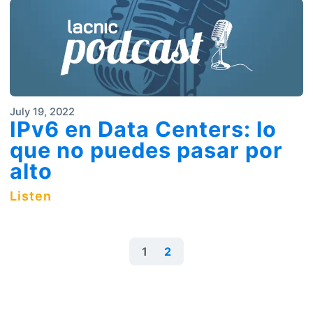
July 19, 2022
IPv6 en Data Centers: lo
que no puedes pasar por
alto
Listen
1
2